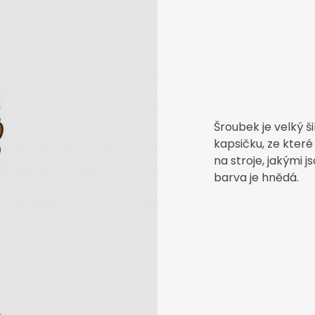
Šroubek je velký š
kapsičku, ze které
na stroje, jakými j
barva je hnědá.