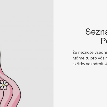
Sezn
P
Že neznáte všechn
Máme tu pro vás n
skřítky seznámit. A